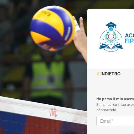
INDIETRO
Ho perso il mio use
Se hai perso il tuo use
ricordartelo